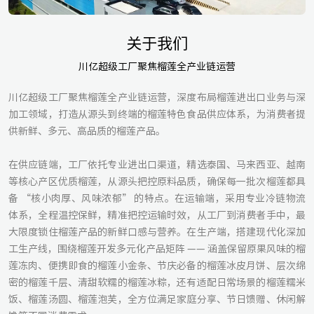
关于我们
川亿超级工厂聚焦榴莲全产业链运营
川亿超级工厂聚焦榴莲全产业链运营，深度布局榴莲进出口业务与深
加工领域，打造从源头到终端的榴莲特色食品供应体系，为消费者提
供新鲜、多元、高品质的榴莲产品。
在供应链端，工厂依托专业进出口渠道，精选泰国、马来西亚、越南
等核心产区优质榴莲，从源头把控原料品质，确保每一批次榴莲都具
备 “核小肉厚、风味浓郁” 的特点。在运输端，采用专业冷链物流
体系，全程温控保鲜，精准把控运输时效，从工厂到消费者手中，最
大限度锁住榴莲产品的新鲜口感与营养。在生产端，搭建现代化深加
工生产线，围绕榴莲开发多元化产品矩阵 —— 涵盖保留原果风味的榴
莲冻肉、便携即食的榴莲小金条、节庆必备的榴莲冰皮月饼、层次绵
密的榴莲千层、清甜软糯的榴莲冰粽，还有适配日常场景的榴莲糯米
饭、榴莲汤圆、榴莲泡芙，全方位满足家庭分享、节日馈赠、休闲解